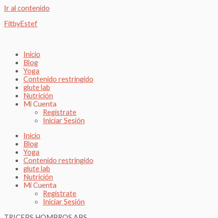
Ir al contenido
FitbyEstef
Inicio
Blog
Yoga
Contenido restringido
glute lab
Nutrición
Mi Cuenta
Regístrate
Iniciar Sesión
Inicio
Blog
Yoga
Contenido restringido
glute lab
Nutrición
Mi Cuenta
Regístrate
Iniciar Sesión
TRICEPS,HOMBROS,ABS