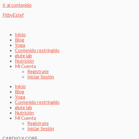
Ir al contenido
FitbyEstef
Inicio
Blog
Yoga
Contenido restringido
glute lab
Nutrición
Mi Cuenta
Regístrate
Iniciar Sesión
Inicio
Blog
Yoga
Contenido restringido
glute lab
Nutrición
Mi Cuenta
Regístrate
Iniciar Sesión
CARDIO Y CORE