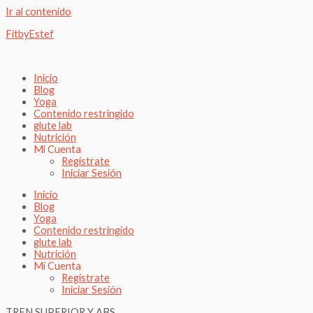
Ir al contenido
FitbyEstef
Inicio
Blog
Yoga
Contenido restringido
glute lab
Nutrición
Mi Cuenta
Regístrate
Iniciar Sesión
Inicio
Blog
Yoga
Contenido restringido
glute lab
Nutrición
Mi Cuenta
Regístrate
Iniciar Sesión
TREN SUPERIOR Y ABS