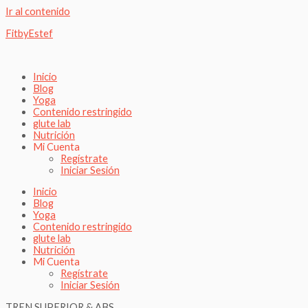
Ir al contenido
FitbyEstef
Inicio
Blog
Yoga
Contenido restringido
glute lab
Nutrición
Mi Cuenta
Regístrate
Iniciar Sesión
Inicio
Blog
Yoga
Contenido restringido
glute lab
Nutrición
Mi Cuenta
Regístrate
Iniciar Sesión
TREN SUPERIOR & ABS