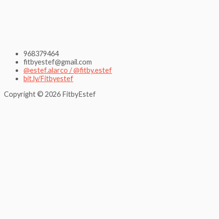
968379464
fitbyestef@gmail.com
@estef.alarco / @fitby.estef
bit.ly/Fitbyestef
Copyright © 2026 FitbyEstef