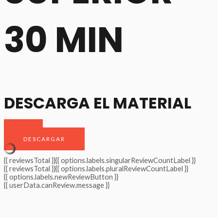
30 MIN
DESCARGA EL MATERIAL
DESCARGAR
{{ reviewsTotal }}
{{ options.labels.singularReviewCountLabel }}
{{ reviewsTotal }}
{{ options.labels.pluralReviewCountLabel }}
{{ options.labels.newReviewButton }}
{{ userData.canReview.message }}