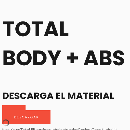
TOTAL
BODY + ABS
DESCARGA EL MATERIAL
DESCARGAR
{{ reviewsTotal }}
{{ options.labels.singularReviewCountLabel }}