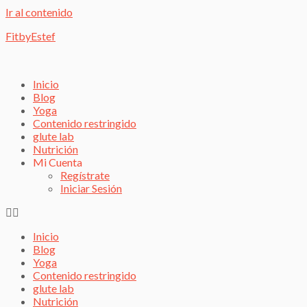
Ir al contenido
FitbyEstef
Inicio
Blog
Yoga
Contenido restringido
glute lab
Nutrición
Mi Cuenta
Regístrate
Iniciar Sesión
Inicio
Blog
Yoga
Contenido restringido
glute lab
Nutrición