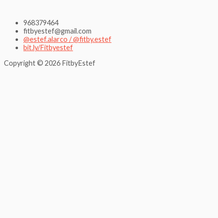
968379464
fitbyestef@gmail.com
@estef.alarco / @fitby.estef
bit.ly/Fitbyestef
Copyright © 2026 FitbyEstef