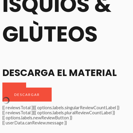
ISQUIOS &
GLÙTEOS
DESCARGA EL MATERIAL
DESCARGAR
{{ reviewsTotal }}
{{ options.labels.singularReviewCountLabel }}
{{ reviewsTotal }}
{{ options.labels.pluralReviewCountLabel }}
{{ options.labels.newReviewButton }}
{{ userData.canReview.message }}