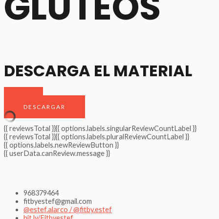
GLÙTEOS
DESCARGA EL MATERIAL
DESCARGAR
{{ reviewsTotal }}
{{ options.labels.singularReviewCountLabel }}
{{ reviewsTotal }}
{{ options.labels.pluralReviewCountLabel }}
{{ options.labels.newReviewButton }}
{{ userData.canReview.message }}
968379464
fitbyestef@gmail.com
@estef.alarco / @fitby.estef
bit.ly/Fitbyestef